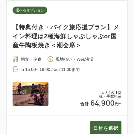
選べるオプション
【特典付き・バイク旅応援プラン】メ
イン料理は2種海鮮しゃぶしゃぶor国
産牛陶板焼き＜潮会席＞
朝食・夕食
現地払い・Web決済
in 15:00~ 18:00 / out 11:00まで
大人
2
名
1
室
税・手数料込
64,900
合計
円~
日付を選択