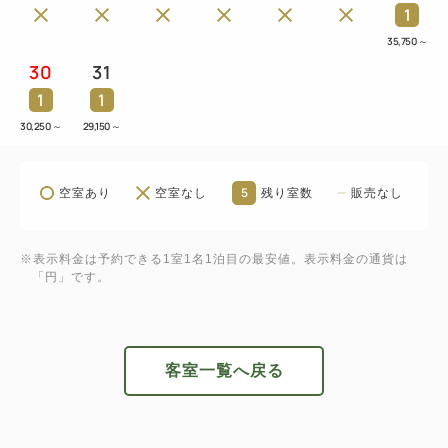
1
35,750
～
30
31
1
1
30,250
～
29,150
～
5
空室あり
空室なし
残り室数
販売なし
※表示料金は予約できる1室1名1泊目の最安値。表示料金の通貨は
「円」です。
客室一覧へ戻る