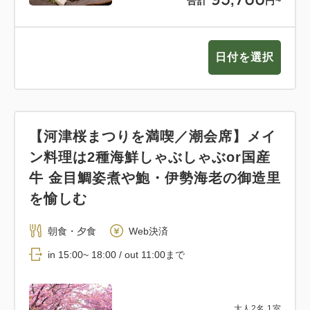
合計
円~
日付を選択
【河津桜まつりを満喫／潮会席】メイ
ン料理は2種海鮮しゃぶしゃぶor国産
牛 金目鯛姿煮や鮑・伊勢海老の御造里
を愉しむ
朝食・夕食
Web決済
in 15:00~ 18:00 / out 11:00まで
大人
2
名
1
室