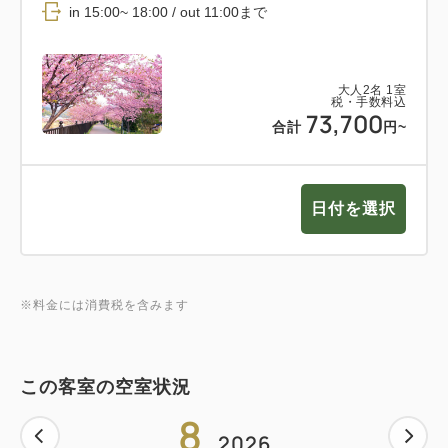
in 15:00~ 18:00 / out 11:00まで
大人
2
名
1
室
税・手数料込
73,700
合計
円~
日付を選択
※料金には消費税を含みます
この客室の空室状況
8
2026