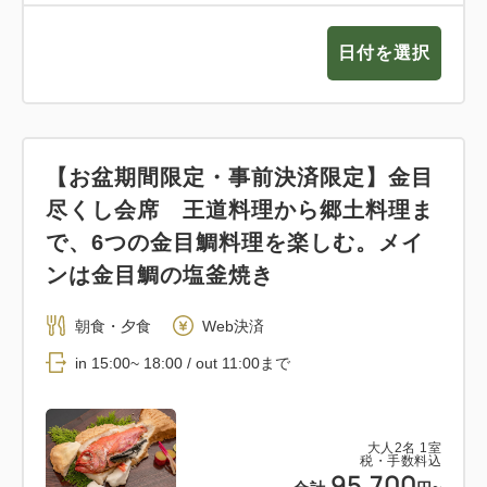
日付を選択
【お盆期間限定・事前決済限定】金目
尽くし会席 王道料理から郷土料理ま
で、6つの金目鯛料理を楽しむ。メイ
ンは金目鯛の塩釜焼き
朝食・夕食
Web決済
in 15:00~ 18:00 / out 11:00まで
大人
2
名
1
室
税・手数料込
95,700