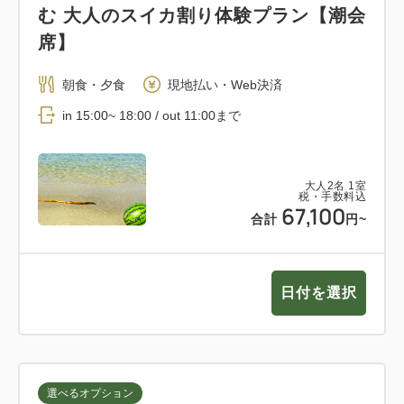
む 大人のスイカ割り体験プラン【潮会
■潮雲コーヒー
席】
自家焙煎珈琲工房、「カフェアイラナ」の島村氏監修
の下、レトロなミルなどを完備してございます。
朝食・夕食
現地払い・Web決済
コーヒー豆は、前の目利きからから焙煎まで、各所に
in 15:00~ 18:00 / out 11:00まで
こだわりぬいたものを、潮雲オリジナルとしてブレン
ドしてございます。
大人
2
名
1
室
■客室備品
税・手数料込
67,100
合計
円~
コーヒーマシンと天然水、冷蔵庫のアルコール（有
料）、作務衣、浴衣など、備品を充実させてございま
す。
日付を選択
選べるオプション