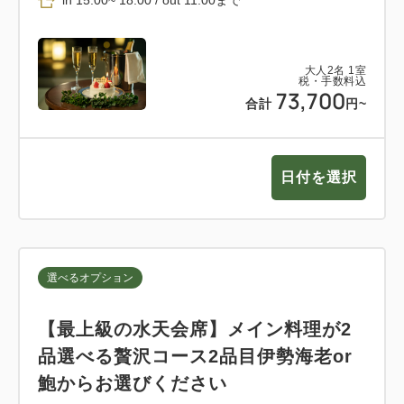
大人
2
名
1
室
税・手数料込
73,700
合計
円~
日付を選択
選べるオプション
【最上級の水天会席】メイン料理が2
品選べる贅沢コース2品目伊勢海老or
鮑からお選びください