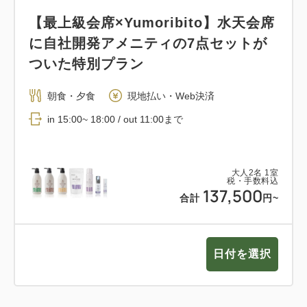
【最上級会席×Yumoribito】水天会席
に自社開発アメニティの7点セットが
ついた特別プラン
朝食・夕食
現地払い・Web決済
in 15:00~ 18:00 / out 11:00まで
大人
2
名
1
室
税・手数料込
137,500
合計
円~
日付を選択