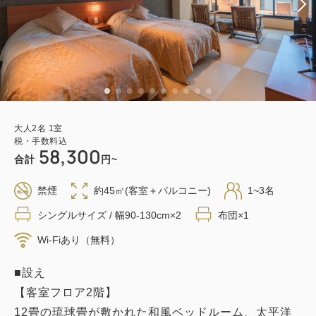
大人
2
名
1
室
税・手数料込
58,300
合計
円~
禁煙
約45㎡(客室＋バルコニー)
1~3名
シングルサイズ / 幅90-130cm×2
布団×1
Wi-Fiあり（無料）
■設え
【客室フロア2階】
12畳の琉球畳が敷かれた和風ベッドルーム、太平洋