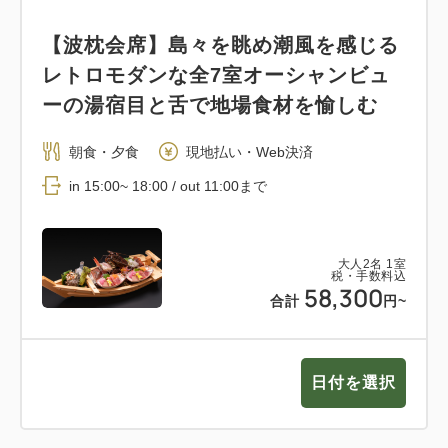
【波枕会席】島々を眺め潮風を感じる
レトロモダンな全7室オーシャンビュ
ーの湯宿目と舌で地場食材を愉しむ
朝食・夕食
現地払い・Web決済
in 15:00~ 18:00 / out 11:00まで
大人
2
名
1
室
税・手数料込
58,300
合計
円~
日付を選択