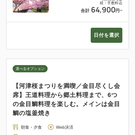
税・手数料込
64,900
合計
円~
日付を選択
選べるオプション
【河津桜まつりを満喫／金目尽くし会
席】王道料理から郷土料理まで、6つ
の金目鯛料理を楽しむ。メインは金目
鯛の塩釜焼き
朝食・夕食
Web決済