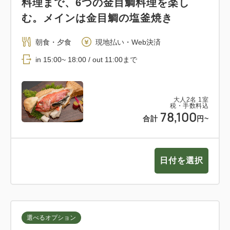
料理まで、6つの金目鯛料理を楽し
む。メインは金目鯛の塩釜焼き
朝食・夕食
現地払い・Web決済
in 15:00~ 18:00 / out 11:00まで
大人
2
名
1
室
税・手数料込
78,100
合計
円~
日付を選択
選べるオプション