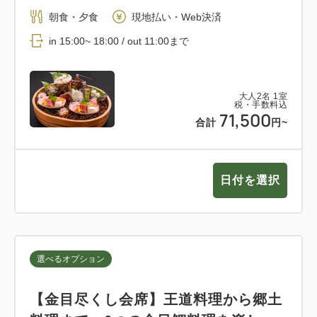
朝食・夕食
現地払い・Web決済
in 15:00~ 18:00 / out 11:00まで
大人
2
名
1
室
税・手数料込
71,500
合計
円~
日付を選択
選べるオプション
【金目尽くし会席】王道料理から郷土