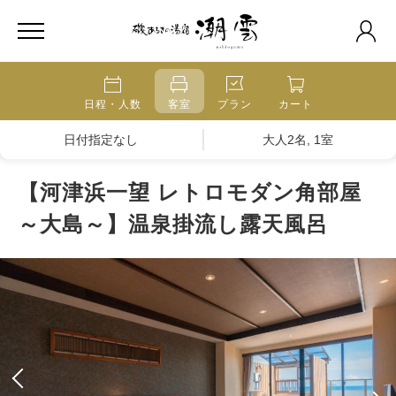
日程・人数
客室
プラン
カート
日付指定なし
大人2名, 1室
【河津浜一望 レトロモダン角部屋
～大島～】温泉掛流し露天風呂