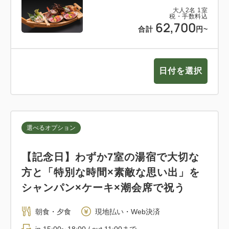
大人
2
名
1
室
税・手数料込
62,700
合計
円~
日付を選択
選べるオプション
【記念日】わずか7室の湯宿で大切な
方と「特別な時間×素敵な思い出」を
シャンパン×ケーキ×潮会席で祝う
朝食・夕食
現地払い・Web決済
in 15:00~ 18:00 / out 11:00まで