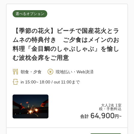
選べるオプション
【季節の花火】ビーチで国産花火とラ
ムネの特典付き ご夕食はメインのお
料理「金目鯛のしゃぶしゃぶ」を愉し
む波枕会席をご用意
朝食・夕食
現地払い・Web決済
in 15:00~ 18:00 / out 11:00まで
大人
2
名
1
室
税・手数料込
64,900
合計
円~