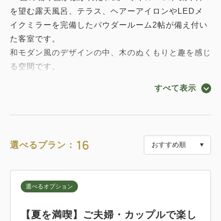
を望む露天風呂、テラス、ヘアーアイロンやLEDメ
イクミラーを完備したパウダールーム2帖が備え付い
た客室です。
和モダン風のデザインの中、木のぬくもりと趣を感じ
る空間です。
※ベッド2台/3名様の場合は追加で布団を敷かせてい
すべて表示
ただきます。
■眺望
河津浜、伊豆七島を望み、朝日や星空も海とともに、
16
選べるプラン：
季節や時間帯によって愉しめます。
■ゆもりびと
選べるオプション
温泉との相性を追求すべくゼロから開発した、インバ
スアメニティゆもりびとを完備しております。
【夏を満喫】ご夫婦・カップルで楽し