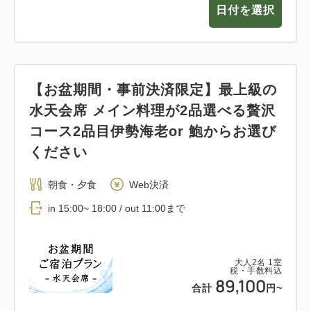
日付を選択
【お盆期間・事前決済限定】最上級の
水天会席 メイン料理が2品選べる贅沢
コース2品目伊勢海老or 鮑からお選び
ください
朝食・夕食
Web決済
in 15:00~ 18:00 / out 11:00まで
大人
2
名
1
室
税・手数料込
89,100
合計
円~