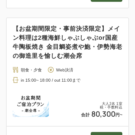
【お盆期間限定・事前決済限定】メイ
ン料理は2種海鮮しゃぶしゃぶor国産
牛陶板焼き 金目鯛姿煮や鮑・伊勢海老
の御造里を愉しむ潮会席
朝食・夕食
Web決済
in 15:00~ 18:00 / out 11:00まで
大人
2
名
1
室
税・手数料込
80,300
合計
円~