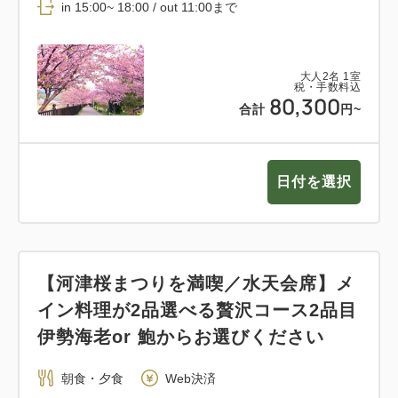
in 15:00~ 18:00 / out 11:00まで
大人
2
名
1
室
税・手数料込
80,300
合計
円~
日付を選択
【河津桜まつりを満喫／水天会席】メ
イン料理が2品選べる贅沢コース2品目
伊勢海老or 鮑からお選びください
朝食・夕食
Web決済