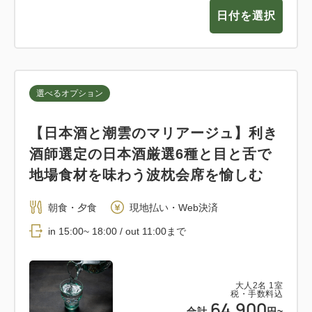
日付を選択
選べるオプション
【日本酒と潮雲のマリアージュ】利き
酒師選定の日本酒厳選6種と目と舌で
地場食材を味わう波枕会席を愉しむ
朝食・夕食
現地払い・Web決済
in 15:00~ 18:00 / out 11:00まで
大人
2
名
1
室
税・手数料込
64,900
合計
円~